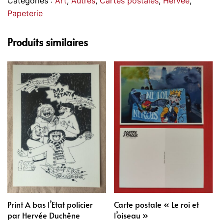
Catégories :
Art
,
Autres
,
Cartes postales
,
Hervée
,
par
Papeterie
Hervée
Produits similaires
Print A bas l’Etat policier
Carte postale « Le roi et
par Hervée Duchêne
l’oiseau »