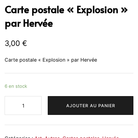
Carte postale « Explosion »
par Hervée
3,00
€
Carte postale « Explosion » par Hervée
6 en stock
quantité
AJOUTER AU PANIER
de
Carte
Alternative:
postale
"Explosion"