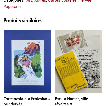
Catégories :
Art
,
Autres
,
Cartes postales
,
Hervée
,
fable
Papeterie
de
la
Produits similaires
grenouille"
par
Hervée
Carte postale « Explosion »
Pack « Nantes, ville
par Hervée
révoltée »