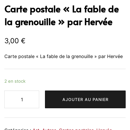
Carte postale « La fable de
la grenouille » par Hervée
3,00
€
Carte postale « La fable de la grenouille » par Hervée
2 en stock
quantité
AJOUTER AU PANIER
de
Carte
Alternative:
postale
"La